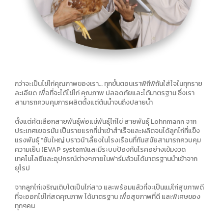
กว่าจะเป็นไข่ไก่คุณภาพของเรา… ทุกขั้นตอนเราพิถีพิถันใส่ใจในทุกราย
ละเอียด เพื่อที่จะได้ไข่ไก่ คุณภาพ ปลอดภัยและได้มาตรฐาน ซึ่งเรา
สามารถควบคุมการผลิตตั้งแต่ต้นน้ำจนถึงปลายน้ำ
ตั้งแต่คัดเลือกสายพันธุ์พ่อแม่พันธุ์ไก่ไข่ สายพันธุ์ Lohnmann จาก
ประเทศเยอรมัน เป็นรายแรกที่นำเข้าสำเร็จและผลิตจนได้ลูกไก่ที่แข็ง
แรงพันธุ์ “ซับใหญ่ บราวน์”เลี้ยงในโรงเรือนที่ทันสมัยสามารถควบคุม
ความเย็น (EVAP system)และมีระบบป้องกันโรคอย่างเข้มงวด
เทคโนโลยีและอุปกรณ์ต่างๆภายในฟาร์มล้วนได้มาตรฐานนำเข้าจาก
ยุโรป
จากลูกไก่เจริญเติบโตเป็นไก่สาว และพร้อมแล้วที่จะเป็นแม่ไก่สุขภาพดี
ที่จะออกไข่ไก่สดคุณภาพ ได้มาตรฐาน เพื่อสุขภาพที่ดี และพิเศษของ
ทุกๆคน