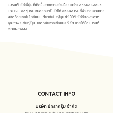
แบรนด์ไข่ไก่ญี่ปุ่น ที่เกิดขึ้นจากความร่วมมือระหว่าง AKARA Group
และ ISE Food, INC จนออกมาเป็นไข่ไก่ AKARA ISE ที่ผ่านกระบวนการ
ผลิตด้วยเทคโนโลยีแบบเดียวกับในญี่ปุ่น ทำให้ได้ไข่ไก่ที่สด สะอาด
คุณภาพระดับญี่ปุ่น ปลอดภัยจากเชื้อแบคทีเรีย ภายใต้ชื่อแบรนด์
MORI-TAMA
CONTACT INFO
บริษัท อัครากรุ๊ป จำกัด