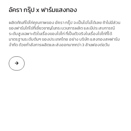
อัครา กรุ๊ป x ฟาร์มแสงทอง
ผลิตภัณฑ์ไข่ไก่คุณภาพของ อัครา กรุ๊ป จะเป็นไปไม่ได้เลย ถ้าไม่มีส่วน
ของฟาร์มไก่ไข่ที่เชี่ยวชาญในกระบวนการผลิต และมีประสบการณ์
ระดับสูงเฉพาะตัวในเรื่องของไข่ไก่ ที่เป็นตัวจริงในเรื่องไข่ไก่ที่ได้
มาตรฐานระดับต้นๆ ของประเทศไทย อย่าง บริษัท แสงทองสหฟาร์ม
จำกัด ด้วยกำลังการผลิตและส่งออกมากกว่า 3 ล้านฟองต่อวัน