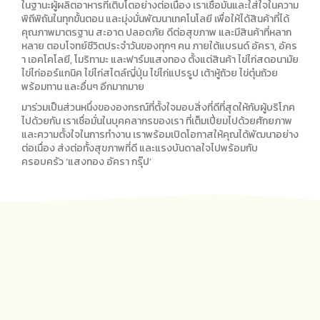
ในฐานะผู้ผลิตอาหารที่เติบโตอย่างต่อเนื่อง เราเชื่อมั่นและใส่ใจในความ
พิถีพิถันในทุกขั้นตอน และมุ่งมั่นพัฒนาเทคโนโลยี เพื่อให้ได้สินค้าที่ได้
คุณภาพมาตรฐาน สะอาด ปลอดภัย ดีต่อสุขภาพ และมีสินค้าที่หลาก
หลาย ตอบโจทย์ชีวิตประจำวันของทุกๆ คน ภายใต้แบรนด์ อัครา, อัคร
า เอคโคโลยี, โมริทามะ และฟาร์มแสงทอง ตั้งแต่สินค้า ไข่ไก่สดอนามัย
ไข่ไก่ออร์แกนิค ไข่ไก่สไตล์ญี่ปุ่น ไข่ไก่แปรรูป เต้าหู้ถ้วย ไข่ตุ๋นถ้วย
พร้อมทาน และอื่นๆ อีกมากมาย
มาร่วมเป็นส่วนหนึ่งขององกรณ์ที่ตั้งใจมอบสิ่งที่ดีที่สุดให้กับผู้บริโภค
ไปด้วยกัน เราเชื่อมั่นในบุคคลากรของเรา ที่เต็มเปี่ยมไปด้วยศักยภาพ
และความตั้งใจในการทำงาน เราพร้อมเปิดโอกาสให้คุณได้พัฒนาอย่าง
ต่อเนื่อง ส่งต่อทั้งสุขภาพที่ดี และแรงบันดาลใจไปพร้อมกับ
ครอบครัว ‘แสงทอง อัครา กรุ๊ป’