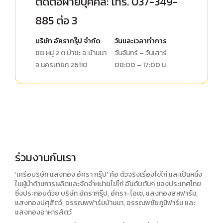
ติดต่อฝ่ายบุคคล: โทร.
037-349-
885 ต่อ 3
บริษัท อัครากรุ๊ป จำกัด
วันและเวลาทำการ
88 หมู่ 2 ต.ป่าขะ อ.บ้านนา
วันจันทร์ – วันเสาร์
จ.นครนายก 26110
08:00 – 17:00 น.
ร่วมงานกับเรา
‘เครือบริษัท แสงทอง อัครา กรุ๊ป’ คือ ตัวจริงเรื่องไข่ไก่ และเป็นหนึ่ง
ในผู้นำด้านการผลิตและจัดจำหน่ายไข่ไก่ อันดับต้นๆ ของประเทศไทย
ซึ่งประกอบด้วย บริษัท อัครากรุ๊ป, อัครา-ไอเซ, แสงทองสหฟาร์ม,
แสงทองปศุสัตว์, อรรณพฟาร์มบ้านนา, อรรณพชัยภูมิฟาร์ม และ
แสงทองอาหารสัตว์