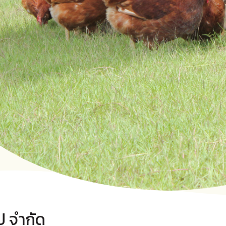
๊ป จำกัด