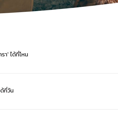
รา' ได้ที่ไหน
้กี่วัน