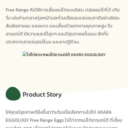
Free Range คือวิธีการเลี้ยงแม่ไก่แบบอิสระ ปล่อยแม่ไก่ได้ เดิน
วิ่ง เล่นท่ามกลางทุ่งหญ้านอกโรงเรือนแบบธรรมชาติอย่างอิสระ
สัมผัสสายลม แสงแดด และเลี้ยงด้วยอาหารคุณภาพสูง จึง
อารมณ์ดี มีความแฮปปี้สุดๆ และมีสุขภาพแข็งแรง อีกทั้ง
ปราศจากสารเร่งฮอร์โมน และยาปฏิชีวนะ
Product Story
ให้คุณมีสุขภาพดียิ่งขึ้นกว่าเดิมเมื่อเลือกทานไข่ไก่ AKARA
EGGOLOGY Free Range Eggs ไข่ไก่จากแม่ไก่อารมณ์ดี ที่เลี้ยง
แบบอิสระสุดๆ เมื่อตอกไข่ออกมาไข่แดงจะมีความกลมนูนมาก