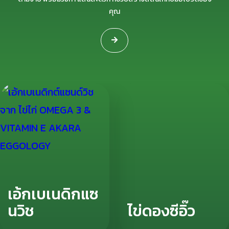
คุณ
เอ้กเบเนดิกแซ
นวิช
ไข่ดองซีอิ๊ว