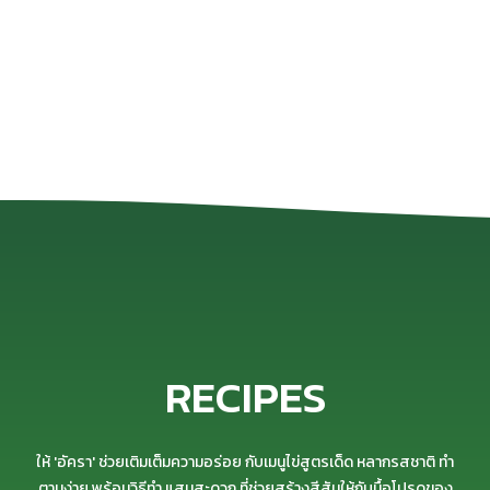
RECIPE
S
ให้ 'อัครา' ช่วยเติมเต็มความอร่อย กับเมนูไข่สูตรเด็ด หลากรสชาติ ทำ
ตามง่าย พร้อมวิธีทำ แสนสะดวก ที่ช่วยสร้างสีสันให้กับมื้อโปรดของ