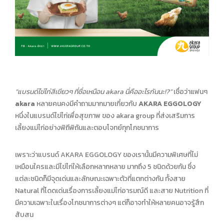
“แบรนด์ไข่ไก่สีเขียวๆ ที่ชื่อเหมือน akara นี่คืออะไรกันนะ!?”
เชื่อว่าแฟนๆ
akara
หลายคนคงมีคำถามมากมายเกี่ยวกับ
AKARA EGGOLOGY
หนึ่งในแบรนด์ไข่ไก่เพื่อสุขภาพ ของ akara group
ที่ส่งเสริมการ
เลี้ยงแม่ไก่อย่างพิถีพิถันและตอบโจทย์ทุกโภชนาการ
เพราะว่าแบรนด์ AKARA EGGOLOGY ของเรานั้นมีความพิเศษที่ไม่
เหมือนใครและมีไข่ไก่ให้เลือกหลากหลาย มากถึง 5 ชนิดด้วยกัน ซึ่ง
แต่ละชนิดก็มีจุดเด่นและลักษณะเฉพาะตัวที่แตกต่างกัน ทั้งสาย
Natural ที่โดดเด่นเรื่องการเลี้ยงแม่ไก่อารมณ์ดี และสาย Nutrition ที่
มีความเฉพาะในเรื่องโภชนาการต่างๆ แต่ก็อาจทำให้หลายคนอาจรู้สึก
สับสน