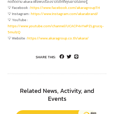
กดติดตาม akara เพื่อพบเรื่องราวไข่ไก่ที่คุณอาจไม่เคยรู้
💡
Facebook :
https://www.facebook.com/akaragroupTH
💡
Instagram :
https://www.instagram.com/akarabrand/
💡
YouTube :
https://www.youtube.com/channel/UCACP4vYwPZLgrucq-
5mu1zQ
💡
Website :
https://www.akaragroup.co.th/akara/



SHARE THIS:
Related News, Activity, and
Events