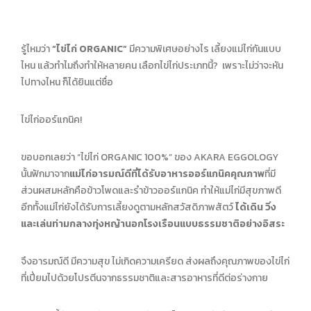
รู้ไหมว่า
“ไข่ไก่ ORGANIC”
มีความพิเศษอย่างไร เลี้ยงแม่ไก่กันแบบ
ไหน แล้วทำไมถึงทำให้หลายคน เลือกไข่ไก่ประเภทนี้? เพราะไม่ว่าจะหัน
ไปทางไหน ก็ได้ยินแต่ชื่อ
ไข่ไก่ออร์แกนิค!
ขอบอกเลยว่า “ไข่ไก่ ORGANIC 100%” ของ AKARA EGGOLOGY
นั้นฟักมาจาก
แม่ไก่อารมณ์ดีที่ได้รับอาหารออร์แกนิคคุณภาพ
ที่มี
ส่วนผสมหลักคือข้าวโพดและรำข้าวออร์แกนิค ทำให้แม่ไก่มีสุขภาพดี
อีกทั้งแม่ไก่ยังได้รับการเลี้ยงดูตามหลักสวัสดิภาพสัตว์
ได้เดิน วิ่ง
และเล่นท่ามกลางทุ่งหญ้านอกโรงเรือนแบบธรรมชาติอย่างอิสระ
จึงอารมณ์ดี มีความสุข ไม่เกิดความเครียด ส่งผลถึงคุณภาพของไข่ไก่
ที่เปี่ยมไปด้วยโปรตีนจากธรรมชาติและสารอาหารที่ดีต่อร่างกาย