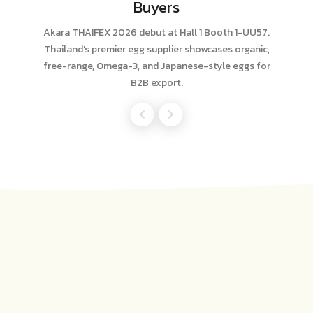
Buyers
อกทานอาหาร
นต่างๆ จาก
Akara THAIFEX 2026 debut at Hall 1 Booth 1-UU57.
Thailand's premier egg supplier showcases organic,
free-range, Omega-3, and Japanese-style eggs for
B2B export.