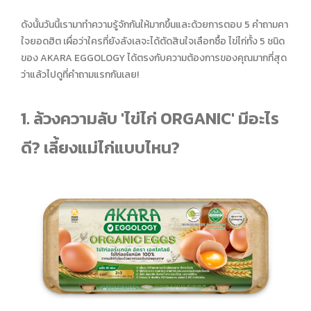
ดังนั้นวันนี้เรามาทำความรู้จักกันให้มากขึ้นและด้วยการตอบ 5 คำถามคา
ใจยอดฮิต เผื่อว่าใครที่ยังลังเลจะได้ตัดสินใจเลือกซื้อ ไข่ไก่ทั้ง 5 ชนิด
ของ AKARA EGGOLOGY ได้ตรงกับความต้องการของคุณมากที่สุด
ว่าแล้วไปดูที่คำถามแรกกันเลย!
1. ล้วงความลับ 'ไข่ไก่ ORGANIC' มีอะไร
ดี? เลี้ยงแม่ไก่แบบไหน?