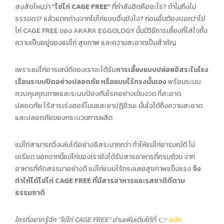
สงสัยไหมว่า
“ไข่ไก่ CAGE FREE”
ที่กำลังฮิตคืออะไร? ทำไมถึงไม่
ธรรมดา? แล้วแตกต่างจากไข่ไก่แบบอื่นยังไง? ก่อนอื่นต้องบอกว่าไข่
ไก่ CAGE FREE ของ AKARA EGGOLOGY นั้นมีวิธีการเลี้ยงที่ใส่ใจทั้ง
ความเป็นอยู่ของแม่ไก่ สุขภาพ และความสะอาดเป็นสำคัญ
เพราะแม่ไก่อารมณ์ดีของเราจะได้รับ
การเลี้ยงแบบปล่อยอิสระในโรง
เรือนระบบปิดอย่างปลอดภัย หรือแบบไร้กรงนั้นเอง
พร้อมระบบ
ควบคุมคุณภาพและระบบป้องกันโรคอย่างเข้มงวด ที่สะอาด
ปลอดภัย ไร้สารเร่งฮอร์โมนและยาปฏิชีวนะ มั่นใจได้ถึงความสะอาด
และปลอดภัยของกระบวนการผลิต
แม่ไก่สามารถวิ่งเล่นได้อย่างอิสระมากกว่า ทำให้แม่ไก่อารมณ์ดี ไม่
เครียด นอกจากนี้แม่ไก่ของเรายังได้รับสารอาหารที่ครบถ้วน จาก
อาหารที่คัดสรรมาอย่างดี แม่ไก่แบบไร้กรงเลยสุขภาพแข็งแรง
จึง
ทำให้ได้ไข่ไก่ CAGE FREE ที่มีสารอาหารและรสชาติดีตาม
ธรรมชาติ
ใครที่อยากรู้จัก “ไข่ไก่ CAGE FREE” อ่านเพิ่มเติมได้ที่:
👉
คลิก