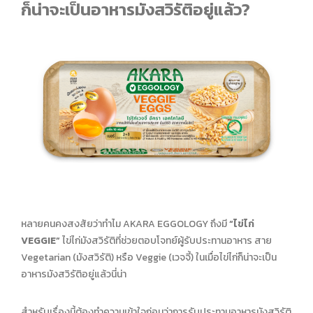
ก็น่าจะเป็นอาหารมังสวิรัติอยู่แล้ว?
หลายคนคงสงสัยว่าทำไม AKARA EGGOLOGY ถึงมี
“ไข่ไก่
VEGGIE”
ไข่ไก่มังสวิรัติที่ช่วยตอบโจทย์ผู้รับประทานอาหาร สาย
Vegetarian (
มังสวิรัติ
) หรือ Veggie (เวจจี้)
ในเมื่อไข่ไก่ก็น่าจะเป็น
อาหารมังสวิรัติอยู่แล้วนี่น่า
สำหรับเรื่องนี้ต้องทำความเข้าใจก่อนว่าการรับประทานอาหารมังสวิรัติ