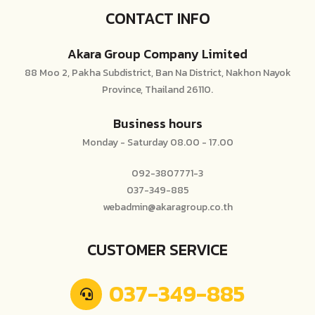
CONTACT INFO
Akara Group Company Limited
88 Moo 2, Pakha Subdistrict, Ban Na District, Nakhon Nayok
Province, Thailand 26110.
Business hours
Monday - Saturday 08.00 - 17.00
092-3807771-3
037-349-885
webadmin@akaragroup.co.th
CUSTOMER SERVICE
037-349-885