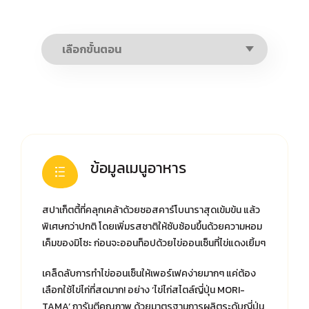
ข้อมูลเมนูอาหาร
สปาเก็ตตี้ที่คลุกเคล้าด้วยซอสคาร์โบนาราสุดเข้มข้น แล้ว
พิเศษกว่าปกติ โดยเพิ่มรสชาติให้ซับซ้อนขึ้นด้วยความหอม
เค็มของมิโซะ ก่อนจะออนท็อปด้วยไข่ออนเซ็นที่ไข่แดงเยิ้มๆ
เคล็ดลับการทำไข่ออนเซ็นให้เพอร์เฟคง่ายมากๆ แค่ต้อง
เลือกใช้ไข่ไก่ที่สดมาก! อย่าง ‘ไข่ไก่สไตล์ญี่ปุ่น MORI-
TAMA’ การันตีคุณภาพ ด้วยมาตรฐานการผลิตระดับญี่ปุ่น