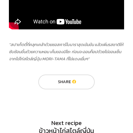
"สปาเก็ตตี้ที่คลุกเคล้าด้วยซอสคาร์โบนาราสุดเข้มข้น แล้วเพิ่มรสชาติให้
ซับซ้อนขึ้นด้วยความหอม เค็มของมิโซะ ก่อนจะออนท็อปด้วยไข่ออนเซ็น
จากไข่ไก่สไตล์ญี่ปุ่น MORI-TAMA ที่ไข่แดงเยิ้มๆ"
SHARE
Next recipe
ข้าวหน้าไก่สไตล์ญี่ปุ่น