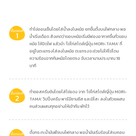
ทำไข่ออนเซ็นโดยใส่น้ำลงในหม้อ ยกขึ้นตั้งบนไฟกลาง พอ
ขั้นตอนที่
1
น้ำเริ่มเดือด สังเกตว่าขอบหม้อเริ่มมีฟองอากาศขึ้นทั่วขอบ
หม้อ ให้ปิดไฟ แล้วนำ ‘ไข่ไก่สไตล์ญี่ปุ่น MORI-TAMA’ ที่
อยู่ในตะแกรงใส่ลงในหม้อ ตะแกรงจะช่วยไม่ให้ไข่โดน
ความร้อนจากก้นหม้อโดยตรง จับเวลานานประมาณ 18
นาที
ทำซอสครีมข้นโดยใส่ไข่แดง จาก ‘ไข่ไก่สไตล์ญี่ปุ่น MORI-
ขั้นตอนที่
2
TAMA’ วิปปิ้งครีม พาร์มีซานชีส และมิโสะ ลงในถ้วยผสม
คนส่วนผสมทุกอย่างให้เข้ากัน พักไว้
ตั้งกระทะน้ำมันพืชบนไฟกลาง พอน้ำมันเริ่มร้อนใส่เบคอน
ขั้นตอนที่