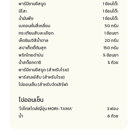
พาร์มีซานชีสขูด
1 ช้อนโต๊ะ
มิโสะ
1 ช้อนโต๊ะ
น้ำมันพืช
1 ช้อนโต๊ะ
เบคอนหั่นสี่เหลี่ยม
50 กรัม
กระเทียมสับละเอียด
1 ช้อนชา
เห็ดชิเมจิสีน้ำตาล
20 กรัม
สปาเก็ตตี้ต้มสุก
150 กรัม
พริกไทยดำป่น
¼ ช้อนชา
น้ำสต๊อกดาชิ
¼ ถ้วย
พาร์มีซานชีสขูด (สำหรับโรย)
พาร์สเลย์สับ (สำหรับโรย)
ไข่ออนเซ็น (สำหรับจัดเสิร์ฟ)
ไข่ออนเซ็น
‘ไข่ไก่สไตล์ญี่ปุ่น MORI-TAMA’
3 ฟอง
น้ำ
6 ถ้วย