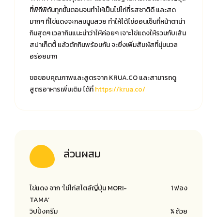
ที่พิถีพิถันทุกขั้นตอนจนทำให้เป็นไข่ไก่ที่รสชาติดี และสด
มากๆ ที่ไข่แดงจะกลมนูนสวย ทำให้ได้ไข่ออนเซ็นที่หน้าตาน่า
กินสุดๆ เวลากินแนะนำว่าให้ค่อยๆ เจาะไข่แดงให้รวมกับเส้น
สปาเก็ตตี้ แล้วตักกินพร้อมกัน จะยิ่งเพิ่มสัมผัสที่นุ่มนวล
อร่อยมาก
ขอขอบคุณภาพและสูตรจาก KRUA.CO และสามารถดู
สูตรอาหารเพิ่มเติม ได้ที่
https://krua.co/
ส่วนผสม
ไข่แดง จาก ‘ไข่ไก่สไตล์ญี่ปุ่น MORI-
1 ฟอง
TAMA’
วิปปิ้งครีม
¼ ถ้วย