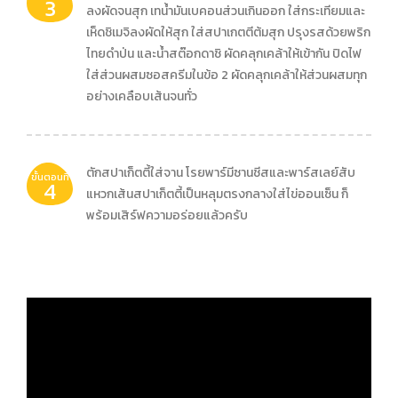
3
ลงผัดจนสุก เทน้ำมันเบคอนส่วนเกินออก ใส่กระเทียมและ
เห็ดชิเมจิลงผัดให้สุก ใส่สปาเกตตีต้มสุก ปรุงรสด้วยพริก
ไทยดำป่น และน้ำสต๊อกดาชิ ผัดคลุกเคล้าให้เข้ากัน ปิดไฟ
ใส่ส่วนผสมซอสครีมในข้อ 2 ผัดคลุกเคล้าให้ส่วนผสมทุก
อย่างเคลือบเส้นจนทั่ว
ตักสปาเก็ตตี้ใส่จาน โรยพาร์มีซานชีสและพาร์สเลย์สับ
ขั้นตอนที่
4
แหวกเส้นสปาเก็ตตี้เป็นหลุมตรงกลางใส่ไข่ออนเซ็น ก็
พร้อมเสิร์ฟความอร่อยแล้วครับ